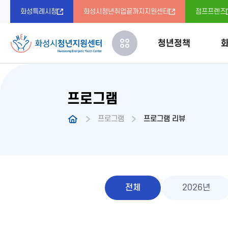
화성특례시청
화성시청년취업끝까지지원센터
점프프렌즈
청년정책
화
프로그램
청년정책
센터 소개
프로그램 
청년정책
정책제안
청년DB
다락방 소
프로그램
프로그램 리뷰
오시는 길
청년 동아
전체
2026년