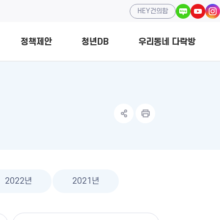
HEY건의함
정책제안
청년DB
우리동네 다락방
청년정책
개
홍보서포터즈
중앙부처 청년정책
조직 구성
소모임
2022년
2021년