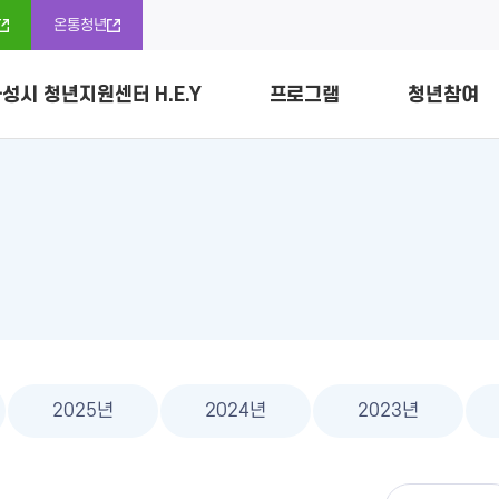
온통청년
성시 청년지원센터 H.E.Y
프로그램
청년참여
소개
신청
조정위원회
개
청년정보자료
공간소개 및 이용안내
프로그램 리뷰
청년정책협의체
다락방 예약 바로가기
경기도 
활동 소
청년정책
리
공지사항
청년 프리랜서
2025년
2024년
2023년