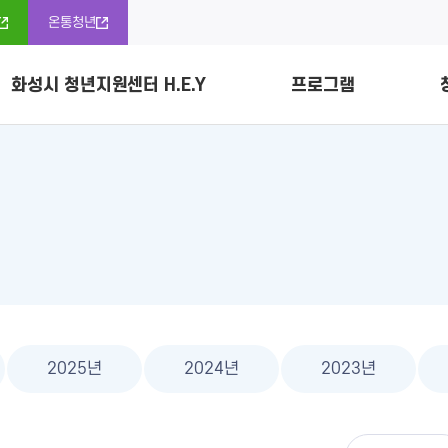
온통청년
화성시 청년지원센터 H.E.Y
프로그램
소개
신청
조정위원회
개
청년정보자료
공간소개 및 이용안내
프로그램 리뷰
청년정책협의체
다락방 예약 바로가기
경기도 
활동 소
청년정책
리
공지사항
청년 프리랜서
2025년
2024년
2023년