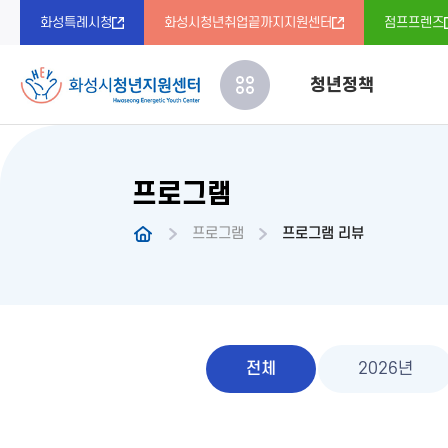
화성특례시청
화성시청년취업끝까지지원센터
점프프렌즈
청년정책
프로그램
청년정책
센터 소개
프로그램 
청년정책
청년DB
다락방 소
프로그램
프로그램 리뷰
오시는 길
청년 동아
전체
2026년