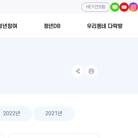
HEY건의함
청년참여
청년DB
우리동네 다락방
청년정책
개
홍보서포터즈
중앙부처 청년정책
조직 구성
소모임
2022년
2021년