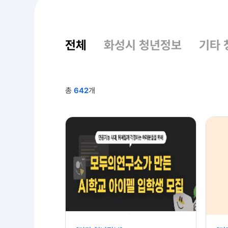
전체
화성시 청년정보
기타 
총
642
개