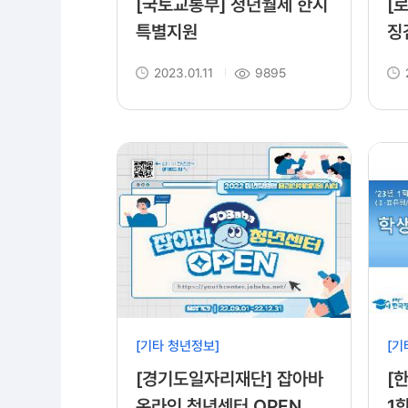
[국토교통부] 청년월세 한시
[로
특별지원
징
육
2023.01.11
9895
[기타 청년정보]
[기
[경기도일자리재단] 잡아바
[
온라인 청년센터 OPEN
1