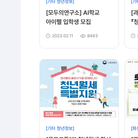
[기타 청년정보]
[기
[모두의연구소] AI학교
[
아이펠 입학생 모집
『
멘
2023.02.11
8493
공
[기타 청년정보]
[화