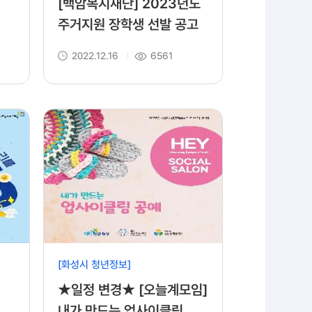
[백암복지재단] 2023년도
주거지원 장학생 선발 공고
2022.12.16
6561
[화성시 청년정보]
★일정 변경★ [오늘계모임]
내가 만드는 업사이클링