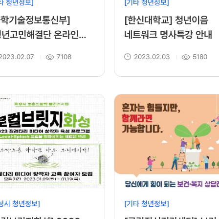
타 청년정보]
[기타 청년정보]
과학기술정보통신부]
[한신대학교] 청년이음
청년고민해결단 온라인
네트워크 명사특강 안내
토링』 청년멘티 1차 모집
2023.02.07
7108
2023.02.03
5180
고
성시 청년정보]
[기타 청년정보]