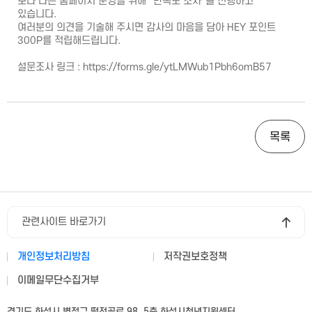
보다 나은 홈페이지 운영을 위해 "만족도 조사"를 진행하고
있습니다.
여러분의 의견을 기술해 주시면 감사의 마음을 담아 HEY 포인트
300P를 적립해드립니다.
설문조사 링크 :
https://forms.gle/ytLMWub1Pbh6omB57
목록
관련사이트 바로가기
개인정보처리방침
저작권보호정책
이메일무단수집거부
경기도 화성시 병점구 떡전골로 98, 5층 화성시청년지원센터