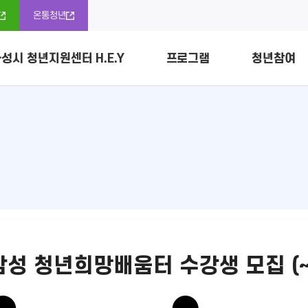
온통청년
성시 청년지원센터 H.E.Y
프로그램
청년참여
소개
신청
조정위원회
개
청년정보자료
공간소개 및 이용안내
프로그램 리뷰
청년정책협의체
다락방 예약 바로가기
경기도 
활동 소
청년정책
리
공지사항
청년 프리랜서
삼성 청년희망배움터 수강생 모집 (~ 