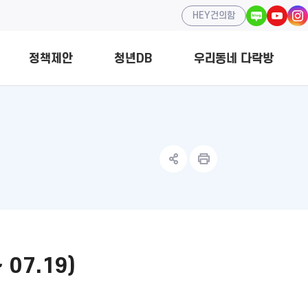
HEY건의함
정책제안
청년DB
우리동네 다락방
청년정책
개
홍보서포터즈
중앙부처 청년정책
조직 구성
소모임
07.19)