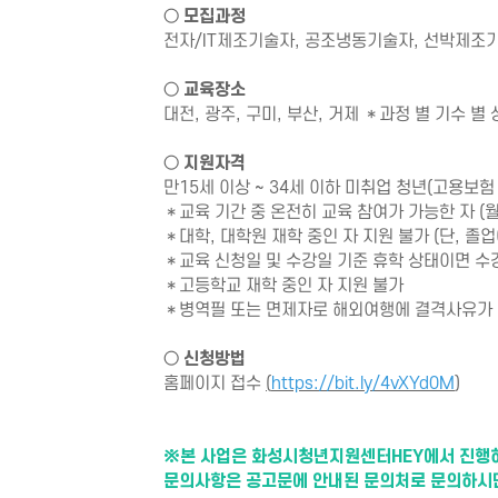
○
모집과정
전자/IT제조기술자, 공조냉동기술자, 선박제조
○
교육장소
대전, 광주, 구미, 부산, 거제 ＊과정 별 기수 별
○
지원자격
만15세 이상 ~ 34세 이하 미취업 청년(고용보
＊교육 기간 중 온전히 교육 참여가 가능한 자 (월
＊대학, 대학원 재학 중인 자 지원 불가 (단, 졸
＊교육 신청일 및 수강일 기준 휴학 상태이면 수
＊고등학교 재학 중인 자 지원 불가
＊병역필 또는 면제자로 해외여행에 결격사유가 
○
신청방법
홈페이지 접수
(
https://bit.ly/4vXYd0M
)
※본 사업은 화성시청년지원센터HEY에서 진행하
문의사항은 공고문에 안내된 문의처로 문의하시면