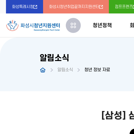
화성특례시청
화성시청년취업끝까지지원센터
점프프렌즈
청년정책
화
알림소식
청년정책
센터 소개
프로그램 
청년정책
정책제안
청년DB
다락방 소
알림소식
청년 정보 자료
오시는 길
청년 동아
[삼성] 